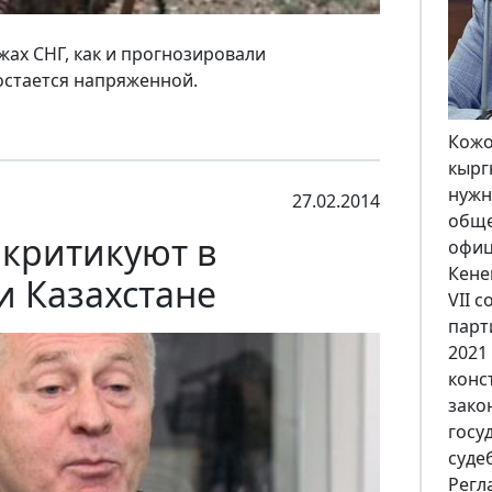
ах СНГ, как и прогнозировали
остается напряженной.
В ко
праз
неза
27.02.2014
100-
критикуют в
Кырг
Кабм
и Казахстане
году
откр
пром
стол
объе
эти 
расск