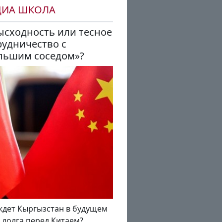
ДИА ШКОЛА
ысходность или тесное
рудничество с
льшим соседом»?
ждет Кыргызстан в будущем
а долга перед Китаем?