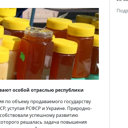
Подр
вают особой отраслью республик
и
ия по объему продаваемого государству
СР, уступая РСФСР и Украине. Природно-
особствовали успешному развитию
которого решалась задача повышения