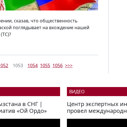
ении, сказав, что общественность
аской поглядывает на вхождение нашей
(ТС)?
1052
1053
1054
1055
1056
>>>
ВИДЕО
зстана в СНГ |
Центр экспертных и
иатив «Ой Ордо»
провел международ