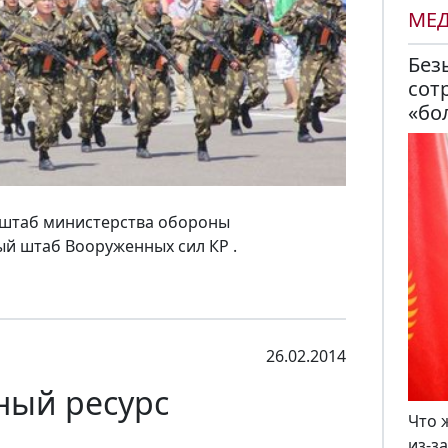
МЕ
Без
сот
«бо
 штаб министерства обороны
й штаб Вооруженных сил КР .
26.02.2014
ный ресурс
Что 
из-з