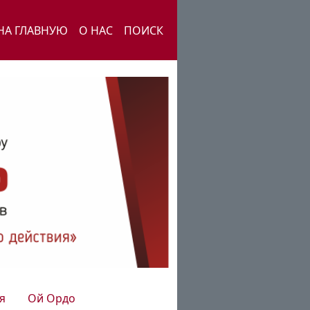
НА ГЛАВНУЮ
О НАС
ПОИСК
я
Ой Ордо