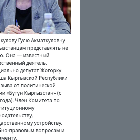
нце августа – в преддверии
днования Дня
висимости Кыргызстана и
летия образования Кара-
ызской автономной области
ин заявил, что в нынешнем
 по всей республике будут
ыты более 100
ышленных предприятий и
ько же социальных
ктов. Насколько реализуемы
планы в беседе «Региону.kg»
азал президент...