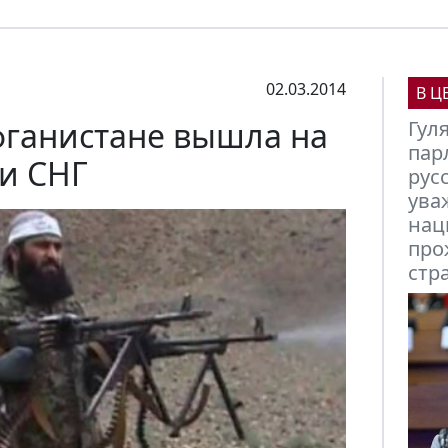
02.03.2014
В Ц
фганистане вышла на
Мих
Кыр
и СНГ
вст
фин
фор
эги