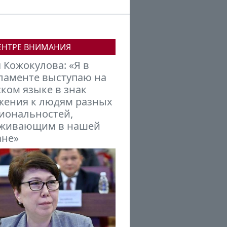
ЕНТРЕ ВНИМАНИЯ
аил Петров:
гызстану нужно
раиваться в новую
ансовую модель мира,
мирующуюся под
дой БРИКС