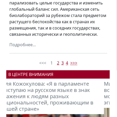
парализовать целые государства и изменить
глобальный баланс сил. Американская сеть
биолабораторий за рубежом стала предметом
растущего беспокойства как в странах их
размещения, так и в соседних государствах,
связанных исторически и геополитически.
Подробнее...
<<<
1
2
3
4
>>>
В ЦЕНТРЕ ВНИМАНИЯ
Михаил Петров: Кыргызстану нужно
встраиваться в новую финансовую
модель мира, формирующуюся под
эгидой БРИКС