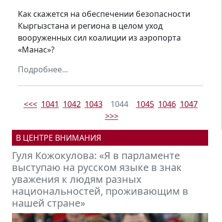
Как скажется на обеспечении безопасности
Кыргызстана и региона в целом уход
вооруженных сил коалиции из аэропорта
«Манас»?
Подробнее...
<<<
1041
1042
1043
1044
1045
1046
1047
>>>
В ЦЕНТРЕ ВНИМАНИЯ
Михаил Петров: Кыргызстану нужно
встраиваться в новую финансовую
модель мира, формирующуюся под
эгидой БРИКС