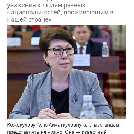
ния к людям разных
модель мир
нальностей, проживающим в
эгидой БРИ
 стране»
ову Гулю Акматкуловну кыргызстанцам
В конце август
влять не нужно. Она — известный
Дня независим