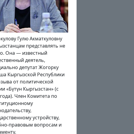
нце августа – в преддверии
днования Дня
висимости Кыргызстана и
летия образования Кара-
ызской автономной области
ин заявил, что в нынешнем
 по всей республике будут
ыты более 100
ышленных предприятий и
ько же социальных
ктов. Насколько реализуемы
планы в беседе «Региону.kg»
азал президент...