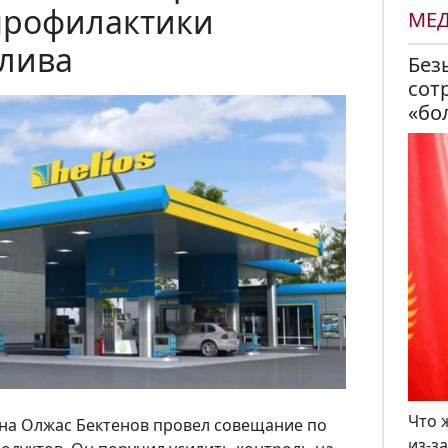
профилактики
МЕ
лива
Без
сот
«бо
Что 
на Олжас Бектенов провел совещание по
из-з