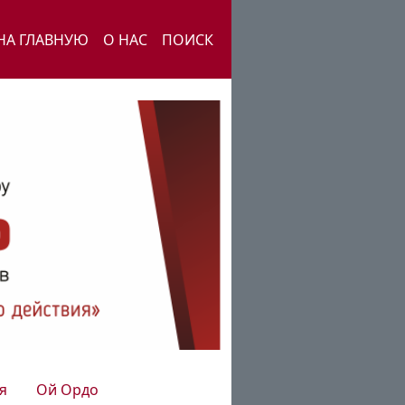
НА ГЛАВНУЮ
О НАС
ПОИСК
я
Ой Ордо