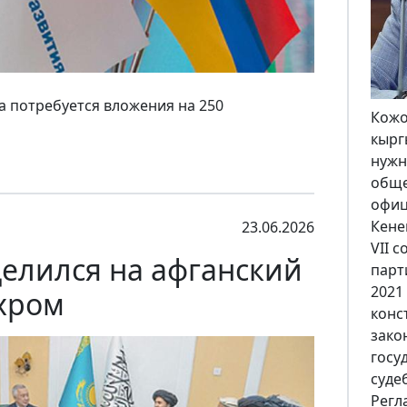
а потребуется вложения на 250
В ко
праз
неза
100-
Кырг
Кабм
23.06.2026
году
целился на афганский
откр
пром
хром
стол
объе
эти 
расск