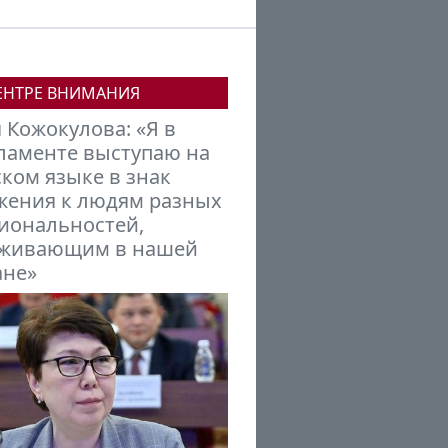
ЕНТРЕ ВНИМАНИЯ
аил Петров:
гызстану нужно
раиваться в новую
ансовую модель мира,
мирующуюся под
дой БРИКС