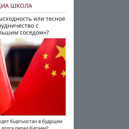
ДИА ШКОЛА
ысходность или тесное
рудничество с
льшим соседом»?
ждет Кыргызстан в будущем
а долга перед Китаем?