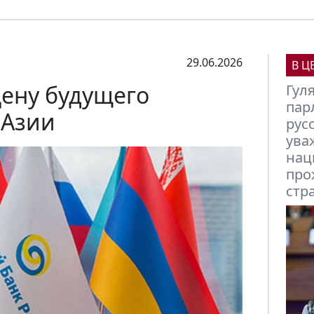
29.06.2026
В Ц
цену будущего
Мих
Кыр
 Азии
вст
фин
фор
эги