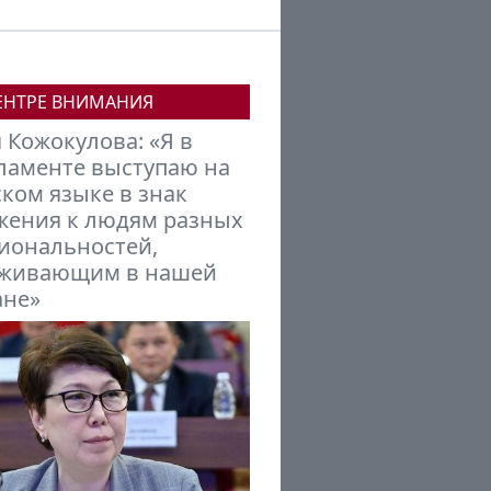
ЕНТРЕ ВНИМАНИЯ
аил Петров:
гызстану нужно
раиваться в новую
ансовую модель мира,
мирующуюся под
дой БРИКС