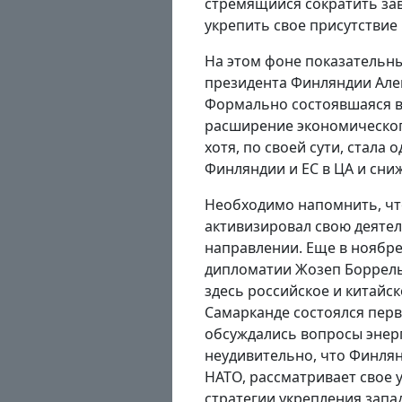
стремящийся сократить зав
укрепить свое присутствие 
На этом фоне показательн
президента Финляндии Алек
Формально состоявшаяся в
расширение экономическог
хотя, по своей сути, стала
Финляндии и ЕС в ЦА и сни
Необходимо напомнить, что
активизировал свою деяте
направлении. Еще в ноябре
дипломатии Жозеп Боррель
здесь российское и китайск
Самарканде состоялся перв
обсуждались вопросы энерг
неудивительно, что Финля
НАТО, рассматривает свое 
стратегии укрепления запа