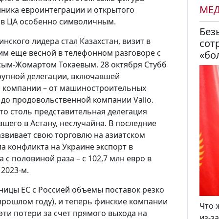
МЕ
нника евроинтеграции и открытого
т в ЦА особенно символичным.
Без
нского лидера стал Казахстан, визит в
сот
им еще весной в телефонном разговоре с
«бо
сым-Жомартом Токаевым. 28 октября Стубб
крупной делегации, включавшей
й компании – от машиностроительных
o до продовольственной компании Valio.
что столь представительная делегация
шего в Астану, неслучайна. В последние
звивает свою торговлю на азиатском
ла конфликта на Украине экспорт в
а с половиной раза – с 102,7 млн евро в
 2023-м.
ницы ЕС с Россией объемы поставок резко
 прошлом году), и теперь финские компании
Что 
ти потери за счет прямого выхода на
из-з