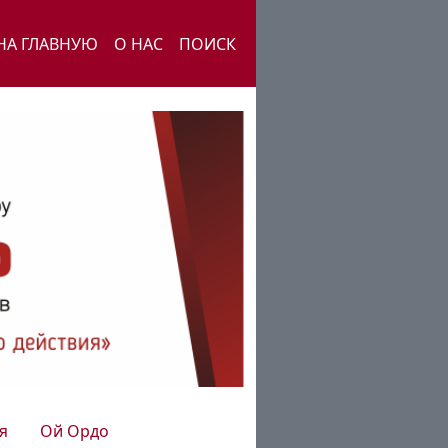
НА ГЛАВНУЮ
О НАС
ПОИСК
я
Ой Ордо