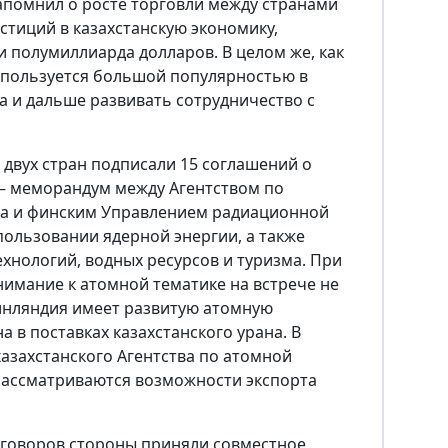
напомнил о росте торговли между странами
стиций в казахстанскую экономику,
и полумиллиарда долларов. В целом же, как
 пользуется большой популярностью в
ва и дальше развивать сотрудничество с
 двух стран подписали 15 соглашений о
 – меморандум между Агентством по
на и финским Управлением радиационной
ользовании ядерной энергии, а также
ехнологий, водных ресурсов и туризма. При
внимание к атомной тематике на встрече не
Финляндия имеет развитую атомную
а в поставках казахстанского урана. В
казахстанского Агентства по атомной
 рассматриваются возможности экспорта
еговоров стороны приняли совместное