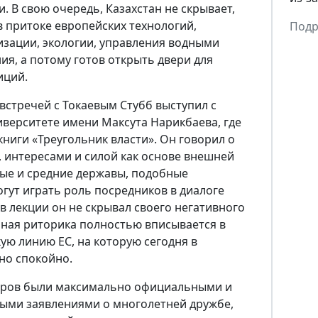
. В свою очередь, Казахстан не скрывает,
в притоке европейских технологий,
Подр
изации, экологии, управления водными
я, а потому готов открыть двери для
иций.
встречей с Токаевым Стубб выступил с
ниверситете имени Максута Нарикбаева, где
ниги «Треугольник власти». Он говорил о
 интересами и силой как основе внешней
лые и средние державы, подобные
огут играть роль посредников в диалоге
в лекции он не скрывал своего негативного
бная риторика полностью вписывается в
ю линию ЕС, на которую сегодня в
но спокойно.
еров были максимально официальными и
ыми заявлениями о многолетней дружбе,