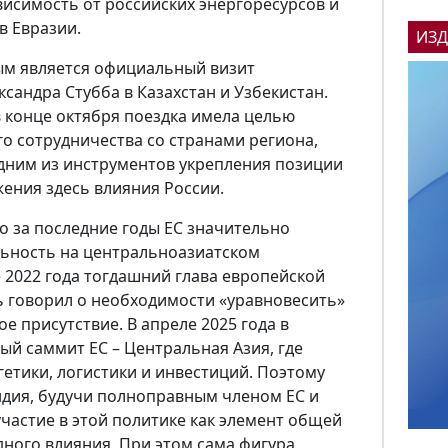
исимость от российских энергоресурсов и
в Евразии.
ИЗ
ым является официальный визит
сандра Стубба в Казахстан и Узбекистан.
 конце октября поездка имела целью
о сотрудничества со странами региона,
 одним из инструментов укрепления позиции
жения здесь влияния России.
 за последние годы ЕС значительно
льность на центральноазиатском
 2022 года тогдашний глава европейской
 говорил о необходимости «уравновесить»
ое присутствие. В апреле 2025 года в
ый саммит ЕС – Центральная Азия, где
етики, логистики и инвестиций. Поэтому
ндия, будучи полноправным членом ЕС и
участие в этой политике как элемент общей
дного влияния. При этом сама фигура