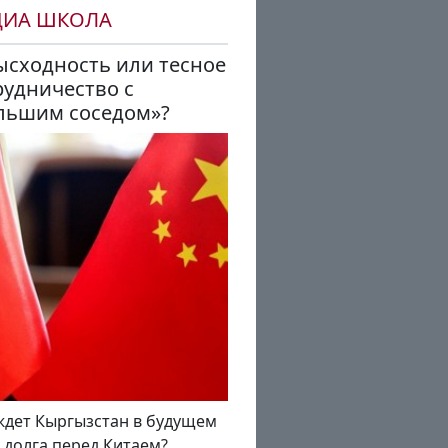
ДИА ШКОЛА
ысходность или тесное
рудничество с
льшим соседом»?
ждет Кыргызстан в будущем
а долга перед Китаем?