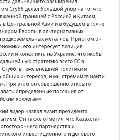
мости дальнейшего расширения
том Стубб делал большой упор на то, что
тяженной границей с Россией и Китаем,
ь в Центральной Азии и в будущем вполне
тнером Европы в альтернативных
и редкоземельных металлов. При этом он
кономики, его интересует позиция
оссии и конфликта на Украине, что якобы
дальнейшую стратегию всего ЕС в
 Стубб, в теме внешней политики и
о общих интересов, и мы стремимся найти
». При этом он совершенно открыто
давать определенные послания от
йским коллегам».
ский лидер назвал визит президента
тием. Он также отметил, что Казахстан
огостороннего партнерства и
инского инвестиционного и делового