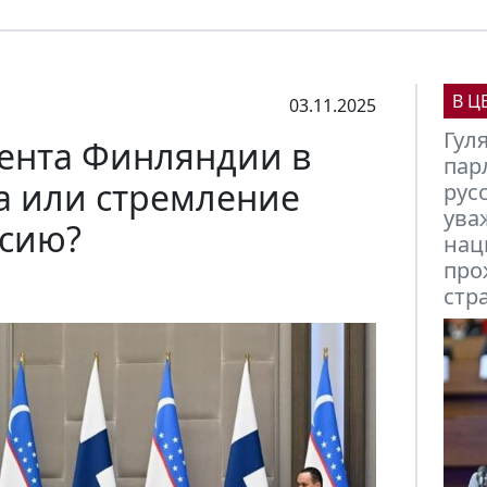
В Ц
03.11.2025
Мих
ента Финляндии в
Кыр
а или стремление
вст
фин
ссию?
фор
эги