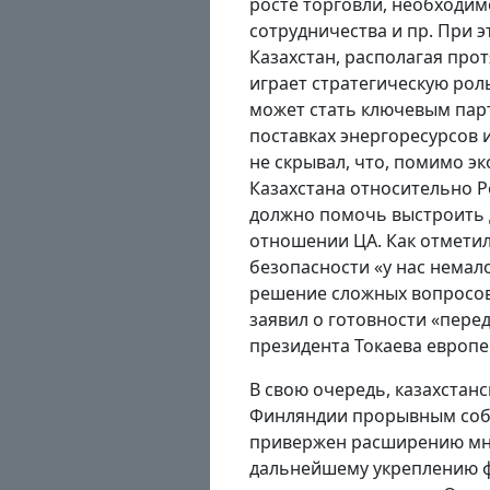
росте торговли, необходи
сотрудничества и пр. При э
Казахстан, располагая про
играет стратегическую рол
может стать ключевым пар
поставках энергоресурсов 
не скрывал, что, помимо э
Казахстана относительно Р
должно помочь выстроить 
отношении ЦА. Как отметил
безопасности «у нас немал
решение сложных вопросов
заявил о готовности «пере
президента Токаева европе
В свою очередь, казахстан
Финляндии прорывным собы
привержен расширению мн
дальнейшему укреплению ф