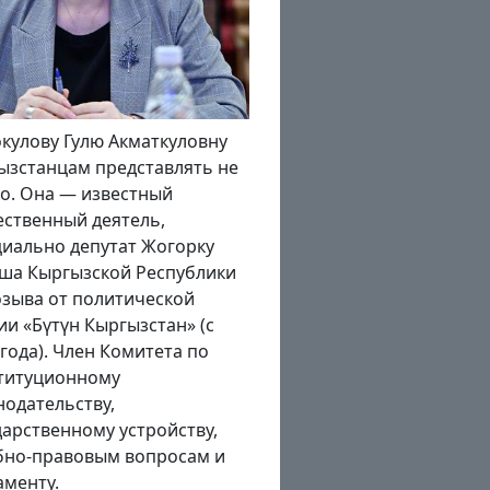
нце августа – в преддверии
днования Дня
висимости Кыргызстана и
летия образования Кара-
ызской автономной области
ин заявил, что в нынешнем
 по всей республике будут
ыты более 100
ышленных предприятий и
ько же социальных
ктов. Насколько реализуемы
планы в беседе «Региону.kg»
азал президент...