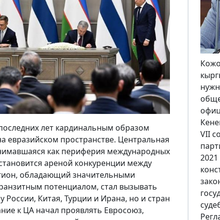
В ко
праз
неза
100-
Кырг
Кабм
 последних лет кардинальным образом
году
на евразийском пространстве. Центральная
откр
инимавшаяся как периферия международных
пром
 становится ареной конкуренции между
стол
гион, обладающий значительными
объе
ранзитным потенциалом, стал вызывать
эти 
у России, Китая, Турции и Ирана, но и стран
расск
ние к ЦА начал проявлять Евросоюз,