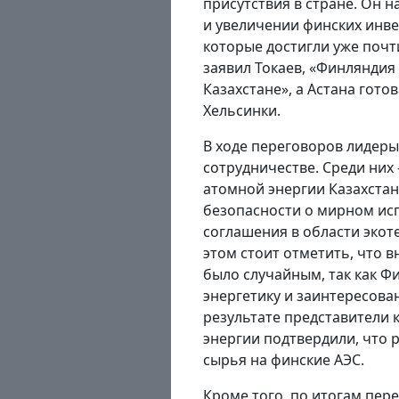
присутствия в стране. Он 
и увеличении финских инве
которые достигли уже почт
заявил Токаев, «Финляндия
Казахстане», а Астана гото
Хельсинки.
В ходе переговоров лидеры
сотрудничестве. Среди них
атомной энергии Казахста
безопасности о мирном исп
соглашения в области экот
этом стоит отметить, что 
было случайным, так как 
энергетику и заинтересован
результате представители 
энергии подтвердили, что
сырья на финские АЭС.
Кроме того, по итогам пер