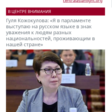
centralasianlight.org
В ЦЕНТРЕ ВНИМАНИЯ
ожокулова: «Я в парламенте
Михаил Пет
аю на русском языке в знак
встраивать
ния к людям разных
модель мир
нальностей, проживающим в
эгидой БРИ
 стране»