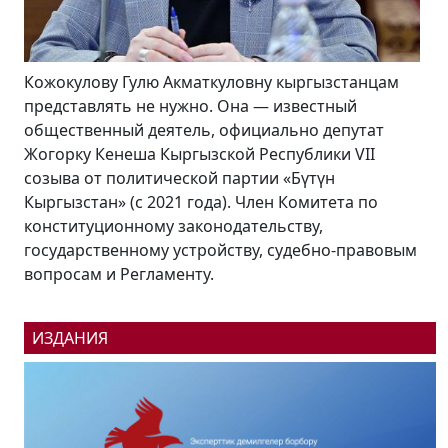
ову Гулю Акматкуловну кыргызстанцам
В конце август
влять не нужно. Она — известный
Дня независим
енный деятель, официально депутат
образования К
 Кенеша Кыргызской Республики VII
области Кабми
от политической партии «Бүтүн
всей республик
ан» (с 2021 года). Член Комитета по
промышленных
уционному законодательству,
социальных об
ственному устройству, судебно-правовым
эти планы в бе
м и Регламенту.
президент...
ИЗДАНИЯ