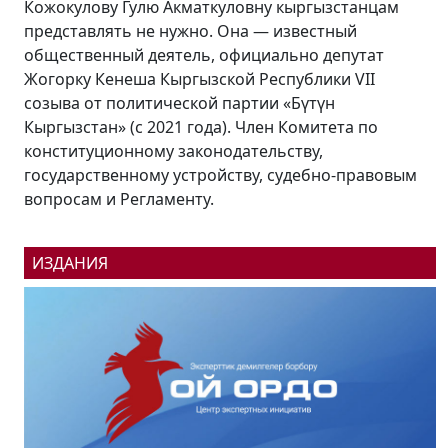
В конце августа – в преддверии празднования
Дня независимости Кыргызстана и 100-летия
образования Кара-Кыргызской автономной
области Кабмин заявил, что в нынешнем году по
всей республике будут открыты более 100
промышленных предприятий и столько же
социальных объектов. Насколько реализуемы
эти планы в беседе «Региону.kg» рассказал
президент...
ИЗДАНИЯ