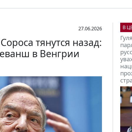
В Ц
27.06.2026
Гуля
Сороса тянутся назад:
парл
реванш в Венгрии
русс
уваж
наци
про
стра