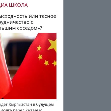
ДИА ШКОЛА
ысходность или тесное
рудничество с
льшим соседом»?
ждет Кыргызстан в будущем
а долга перед Китаем?