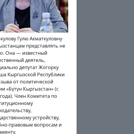
улову Гулю Акматкуловну
В конце августа – в преддве
зстанцам представлять не
празднования Дня
. Она — известный
независимости Кыргызстана
твенный деятель,
100-летия образования Кара
ально депутат Жогорку
Кыргызской автономной об
а Кыргызской Республики
Кабмин заявил, что в ныне
озыва от политической
году по всей республике буд
и «Бүтүн Кыргызстан» (с
открыты более 100
года). Член Комитета по
промышленных предприяти
титуционному
столько же социальных
одательству,
объектов. Насколько реали
арственному устройству,
эти планы в беседе «Региону
но-правовым вопросам и
рассказал президент...
менту.