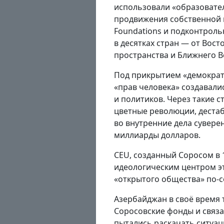
использовали «образовате
продвижения собственной п
Foundations и подконтрол
в десятках стран — от Вост
пространства и Ближнего В
Под прикрытием «демократ
«прав человека» создавали
и политиков. Через такие 
цветные революции, деста
во внутренние дела сувере
миллиарды долларов.
CEU, созданный Соросом в 1
идеологическим центром э
«открытого общества» по-с
Азербайджан в своё время 
Соросовские фонды и связ
пытались раскачать ситуац