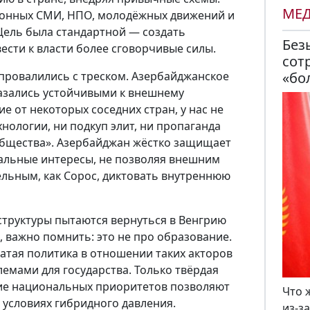
МЕ
онных СМИ, НПО, молодёжных движений и
Цель была стандартной — создать
Без
ести к власти более сговорчивые силы.
сот
«бо
 провалились с треском. Азербайджанское
казались устойчивыми к внешнему
е от некоторых соседних стран, у нас не
нологии, ни подкуп элит, ни пропаганда
общества». Азербайджан жёстко защищает
нальные интересы, не позволяя внешним
ельным, как Сорос, диктовать внутреннюю
 структуры пытаются вернуться в Венгрию
, важно помнить: это не про образование.
атая политика в отношении таких акторов
лемами для государства. Только твёрдая
ие национальных приоритетов позволяют
Что 
 условиях гибридного давления.
из-з