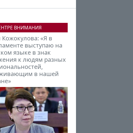
ЕНТРЕ ВНИМАНИЯ
 Кожокулова: «Я в
Михаил Петров:
аменте выступаю на
Кыргызстану нужно
ком языке в знак
встраиваться в новую
ения к людям разных
финансовую модель м
ональностей,
формирующуюся под
живающим в нашей
эгидой БРИКС
не»