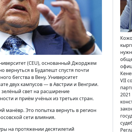
Кожок
кыргы
нужно
общес
ниверситет (CEU), основанный Джорджем
офици
но вернуться в Будапешт спустя почти
Кенеш
ного бегства в Вену. Университет
VII с
ате двух кампусов — в Австрии и Венгрии.
парти
и зелёный свет на расширение
2021 
ности и приём учёных из третьих стран.
конс
закон
ий манёвр. Это попытка вернуть в регион
госуд
росовской сети влияния.
судеб
уры на протяжении десятилетий
Регла