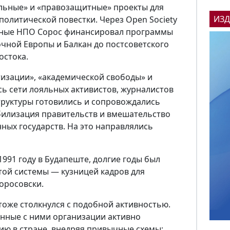
льные» и «правозащитные» проекты для
ИЗ
олитической повестки. Через Open Society
ьные НПО Сорос финансировал программы
очной Европы и Балкан до постсоветского
остока.
изации», «академической свободы» и
сь сети лояльных активистов, журналистов
структуры готовились и сопровождались
билизация правительств и вмешательство
нных государств. На это направлялись
991 году в Будапеште, долгие годы был
той системы — кузницей кадров для
оросовски.
тоже столкнулся с подобной активностью.
анные с ними организации активно
ию в стране, внедряя привычные схемы: