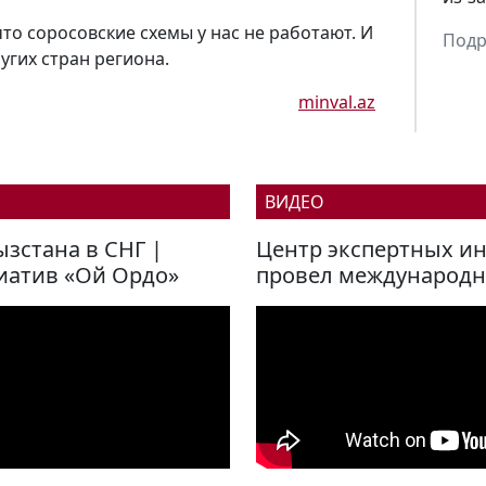
то соросовские схемы у нас не работают. И
Подр
угих стран региона.
minval.az
ВИДЕО
зстана в СНГ |
Центр экспертных и
иатив «Ой Ордо»
провел международ