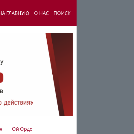
НА ГЛАВНУЮ
О НАС
ПОИСК
я
Ой Ордо