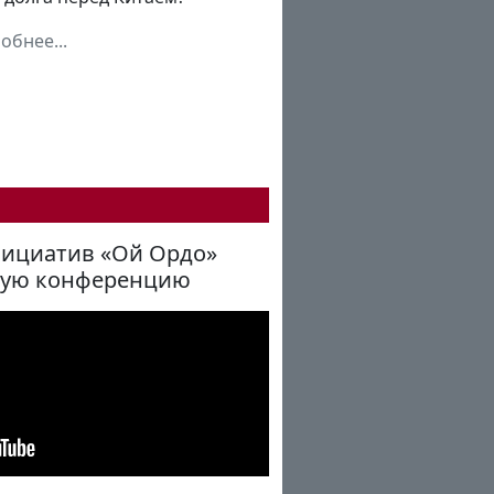
обнее...
нициатив «Ой Ордо»
ную конференцию