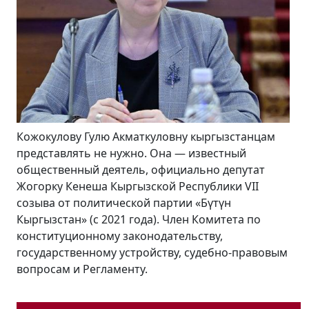
цам
В конце августа – в преддверии празднования
Дня независимости Кыргызстана и 100-летия
т
образования Кара-Кыргызской автономной
области Кабмин заявил, что в нынешнем году по
всей республике будут открыты более 100
промышленных предприятий и столько же
социальных объектов. Насколько реализуемы
вовым
эти планы в беседе «Региону.kg» рассказал
президент...