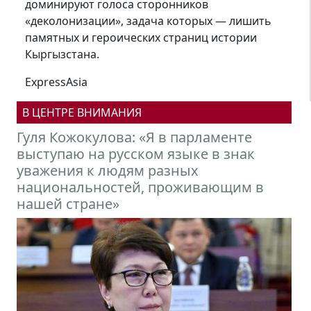
доминируют голоса сторонников
«деколонизации», задача которых — лишить
памятных и героических страниц истории
Кыргызстана.
ExpressAsia
В ЦЕНТРЕ ВНИМАНИЯ
Михаил Петров: Кыргызстану нужно
встраиваться в новую финансовую
модель мира, формирующуюся под
эгидой БРИКС